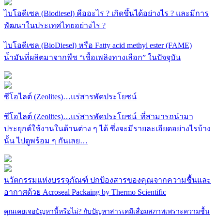
ไบโอดีเซล (Biodiesel) คืออะไร ? เกิดขึ้นได้อย่างไร ? และมีการ
พัฒนาในประเทศไทยอย่างไร ?
ไบโอดีเซล (BioDiesel) หรือ Fatty acid methyl ester (FAME)
น้ำมันที่ผลิตมาจากพืช “เชื้อเพลิงทางเลือก” ในปัจจุบัน
ซีโอไลต์ (Zeolites)…แร่สารพัดประโยชน์
ซีโอไลต์ (Zeolites)…แร่สารพัดประโยชน์ ที่สามารถนำมา
ประยุกต์ใช้งานในด้านต่าง ๆ ได้ ซึ่งจะมีรายละเอียดอย่างไรบ้าง
นั้น ไปดูพร้อม ๆ กันเลย…
นวัตกรรมแห่งบรรจุภัณฑ์ ปกป้องสารของคุณจากความชื้นและ
อากาศด้วย Acroseal Packaing by Thermo Scientific
คุณเคยเจอปัญหานี้หรือไม่? กับปัญหาสารเคมีเสื่อมสภาพเพราะความชื้น