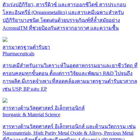
ตัวเร่งปฏิกิริยา, สารรีดิวซ์ และสารออกซิไดซ์ สารประกอบ
โลหะอินทรีย์ (Organometallics) และสารเคมีเฉพาะสำหรับ
ปฏิกิริยาบางชนิด โดดเด่นด้วยบรรจุภัณฑ์ที่ล้ำสมัยอย่าง
AcrosealTM ที่ช่วยป้องกันสารจากอากาศ และความชื้น
สารมาตรฐานตำรับยา
Pharmaceuticals
สารเคมีสำหรับงานวิเคราะห์ในอุตสาหกรรมยาและยาชีววัตถุ ที่
ครอบคลุมทุกขั้นตอน ตั้งแต่การวิจัยและพัฒนา R&D ไปจนถึง
การผลิต มีเกรดจำเพาะที่สอดคล้องตามมาตรฐานตำรับยาสากล
เช่น USP, BP และ EP
สารทางด้านวัสดุศาสตร์ อิเล็กทรอนิกส์
Inorganic & Material Science
สารทางด้านวัสดุศาสตร์ อิเล็กทรอนิกส์ และด้านนวัตกรรม เช่น
Nanomaterials, High Purity Metal Oxide & Alloys, Precious Metal
ที่มีความบริสุทธิ์สูงพิเศษถึงทศนิยม 4 ตำแหน่ง (99.9999%)