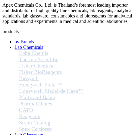
Apex Chemicals Co., Ltd. is Thailand’s foremost leading importer
and distributor of high quality fine chemicals, lab reagents, analytical
standards, lab glassware, consumables and bioreagents for analytical
applications and experiments in medical and scientific laboratories.
products
by Brands
Lab Chemicals
Loba Chemie
Thermo Scientific
Fisher Chemical
Fisher BioReagents
Biosynth
Honeywell Fluka™
Honeywell Riedel-de Haën™
Pfaltz and Bauer
Pharmaffiliates
CATO
Reagecon
Strem Catalog
Spex Certiprep
Lab Glassware