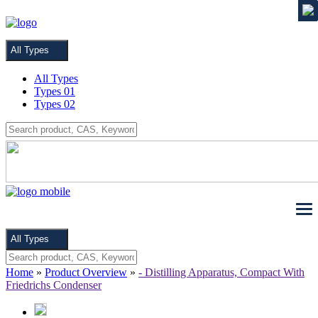
MENU
All Types
All Types
Types 01
Types 02
All Types
Home
»
Product Overview
»
- Distilling Apparatus, Compact With
Friedrichs Condenser