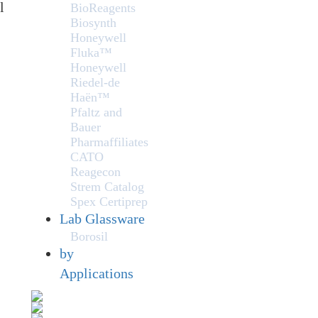
l
BioReagents
Biosynth
Honeywell
Fluka™
Honeywell
Riedel-de
Haën™
Pfaltz and
Bauer
Pharmaffiliates
CATO
Reagecon
Strem Catalog
Spex Certiprep
Lab Glassware
Borosil
by
Applications