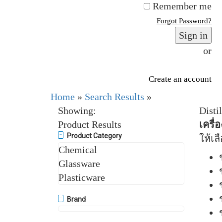
Remember me
Forgot Password?
Sign in
or
Create an account
Home
»
Search Results
»
Showing:
Disti
Product Results
เครื่
Product Category
ให้เ
Chemical
Glassware
Plasticware
Brand