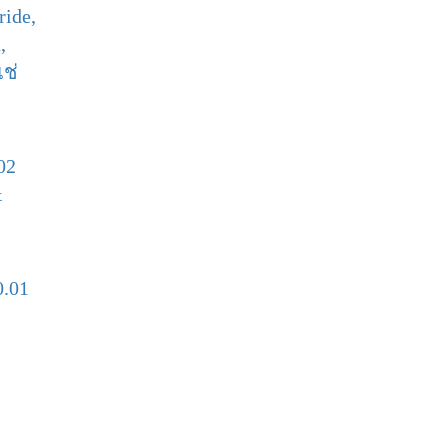
ide,
,
ช่
02
&
0.01