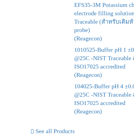
EFS35-3M Potassium ch
electrode filling soluti
Traceable (สำหรับเติมหั
probe)
(Reagecon)
1010525-Buffer pH 1 ±0
@25C -NIST Traceable
ISO17025 accredited
(Reagecon)
104025-Buffer pH 4 ±0.
@25C -NIST Traceable
ISO17025 accredited
(Reagecon)
See all Products