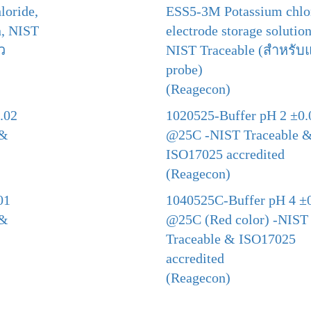
loride,
ESS5-3M Potassium chlor
on, NIST
electrode storage solution
ว
NIST Traceable (สำหรับแ
probe)
(Reagecon)
.02
1020525-Buffer pH 2 ±0.
 &
@25C -NIST Traceable 
ISO17025 accredited
(Reagecon)
01
1040525C-Buffer pH 4 ±
 &
@25C (Red color) -NIST
Traceable & ISO17025
accredited
(Reagecon)