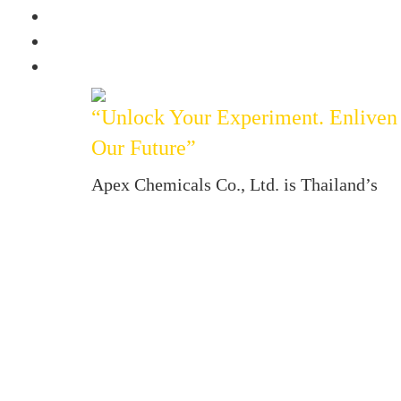
“Unlock Your Experiment. Enliven
Our Future”
Apex Chemicals Co., Ltd. is Thailand’s
foremost leading importer and distributor
of high quality fine chemicals, lab reagent
analytical standards, lab glassware,
consumables and bioreagents for analytica
applications and experiments in medical
and scientific laboratories.