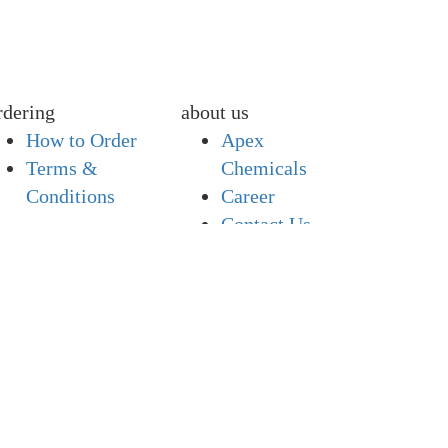
rdering
about us
How to Order
Apex
Terms &
Chemicals
Conditions
Career
Contact Us