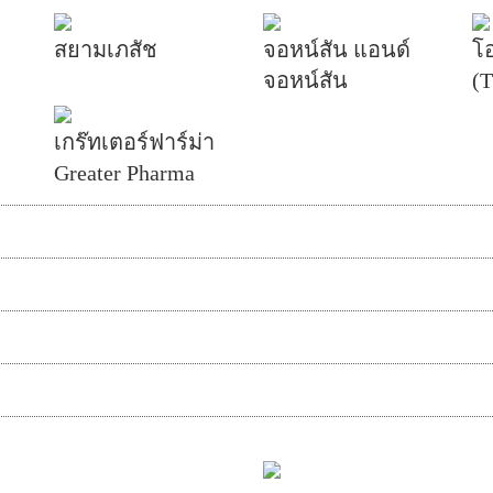
สยามเภสัช
จอหน์สัน แอนด์
โ
จอหน์สัน
(T
เกร๊ทเตอร์ฟาร์ม่า
Greater Pharma