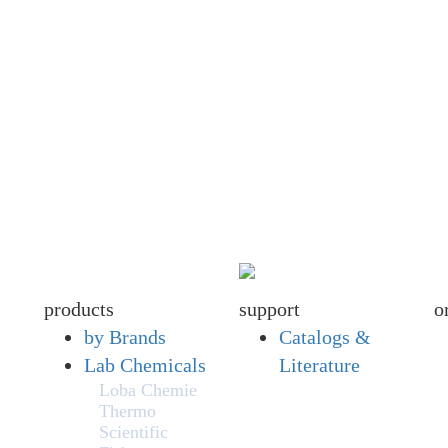
products
support
o
by Brands
Catalogs &
Lab Chemicals
Literature
Loba Chemie
Thermo
Scientific