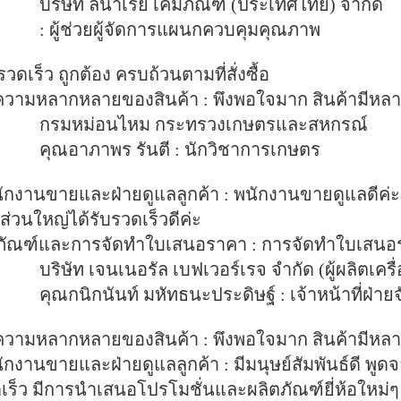
บริษัท ลินาเรีย เคมีภัณฑ์ (ประเทศไทย) จำกัด
: ผู้ช่วยผู้จัดการแผนกควบคุมคุณภาพ
วดเร็ว ถูกต้อง ครบถ้วนตามที่สั่งซื้อ
วามหลากหลายของสินค้า :
พึงพอใจมาก สินค้ามีหลา
กรมหม่อนไหม กระทรวงเกษตรและสหกรณ์
คุณอาภาพร รันตี : นักวิชาการเกษตร
กงานขายและฝ่ายดูแลลูกค้า :
พนักงานขายดูแลดีค่ะ
ส่วนใหญ่ได้รับรวดเร็วดีค่ะ
ตภัณฑ์และการจัดทำใบเสนอราคา :
การจัดทำใบเสนอร
บริษัท เจนเนอรัล เบฟเวอร์เรจ จํากัด (ผู้ผลิตเครื
คุณกนิกนันท์ มหัทธนะประดิษฐ์ : เจ้าหน้าที่ฝ่ายจ
วามหลากหลายของสินค้า :
พึงพอใจมาก สินค้ามีหลา
กงานขายและฝ่ายดูแลลูกค้า :
มีมนุษย์สัมพันธ์ดี พูดจ
ร็ว มีการนำเสนอโปรโมชั่นและผลิตภัณฑ์ยี่ห้อใหม่ๆ