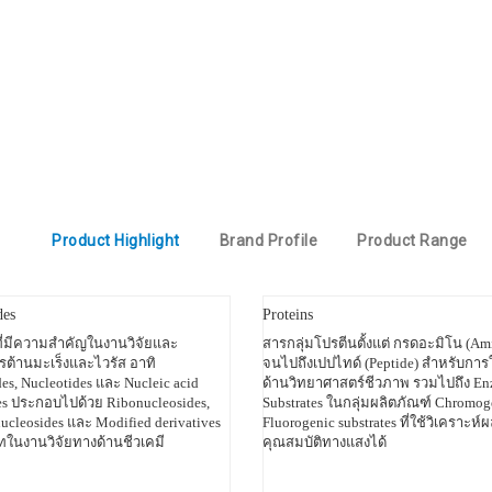
Product Highlight
Brand Profile
Product Range
des
Proteins
ที่มีความสำคัญในงานวิจัยและ
สารกลุ่มโปรตีนตั้งแต่ กรดอะมิโน (Am
ต้านมะเร็งและไวรัส อาทิ
จนไปถึงเปปไทด์ (Peptide) สำหรับการ
es, Nucleotides และ Nucleic acid
ด้านวิทยาศาสตร์ชีวภาพ รวมไปถึง E
ves ประกอบไปด้วย Ribonucleosides,
Substrates ในกลุ่มผลิตภัณฑ์ Chromo
cleosides และ Modified derivatives
Fluorogenic substrates ที่ใช้วิเคราะห
าทในงานวิจัยทางด้านชีวเคมี
คุณสมบัติทางแสงได้