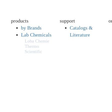
products
support
o
by Brands
Catalogs &
Lab Chemicals
Literature
Loba Chemie
Thermo
Scientific
Fisher
s,
Chemical
Fisher
l
BioReagents
Biosynth
Honeywell
Fluka™
Honeywell
Riedel-de
Haën™
Pfaltz and