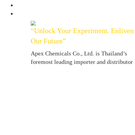
“Unlock Your Experiment. Enliven
Our Future”
Apex Chemicals Co., Ltd. is Thailand’s
foremost leading importer and distributor
of high quality fine chemicals, lab reagent
analytical standards, lab glassware,
consumables and bioreagents for analytica
applications and experiments in medical
and scientific laboratories.