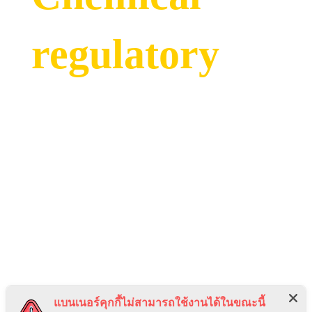
regulatory
consultation
request
Enhance confidence in your
chemical transaction with
expert advice. Our team is
แบนเนอร์คุกกี้ไม่สามารถใช้งานได้ในขณะนี้
ready to assist you in