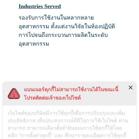
Industries Served
รองรับการใช้งานในหลากหลาย
อุตสาหกรรม ตั้งแต่งานวิจัยในห้องปฏิบัติ
การไปจนถึงกระบวนการผลิตในระดับ
อุตสาหกรรม
Apex Chemicals จำหน่ายวัสดุนาโน พอลิ
แบนเนอร์คุกกี้ไม่สามารถใช้งานได้ในขณะนี้
เมอร์เกรดวิจัย และสารโลหะออกไซด์
โปรดติดต่อเจ้าของเว็ปไซต์
สำหรับงานวัสดุศาสตร์ พร้อมข้อมูลสเปก
เว็บไซต์ของบริษัทมีการใช้คุกกี้เพื่อการปรับปรุงและเพิ่ม
ครบถ้วนและทีมผู้เชี่ยวชาญที่พร้อมให้คำ
ประสิทธิภาพ เพื่อประสบการณ์ที่ดีในการใช้เว็บไซต์ ท่าน
แนะนำในการเลือกใช้สารเคมี
สามารถ สามารถเลือกตั้งคำยินยอมการใช้คุกกี้ได้โดย
คลิก “การตั้งค่าคุกกี้” และ ศึกษารายละเอียดการใช้คุกกี้