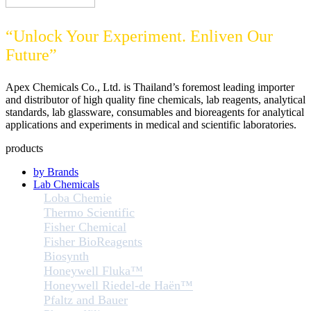
“Unlock Your Experiment. Enliven Our
Future”
Apex Chemicals Co., Ltd. is Thailand’s foremost leading importer
and distributor of high quality fine chemicals, lab reagents, analytical
standards, lab glassware, consumables and bioreagents for analytical
applications and experiments in medical and scientific laboratories.
products
by Brands
Lab Chemicals
Loba Chemie
Thermo Scientific
Fisher Chemical
Fisher BioReagents
Biosynth
Honeywell Fluka™
Honeywell Riedel-de Haën™
Pfaltz and Bauer