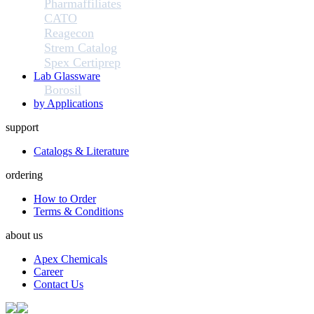
Pharmaffiliates
CATO
Reagecon
Strem Catalog
Spex Certiprep
Lab Glassware
Borosil
by Applications
support
Catalogs & Literature
ordering
How to Order
Terms & Conditions
about us
Apex Chemicals
Career
Contact Us