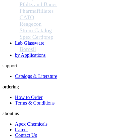
Pfaltz and Bauer
Pharmaffiliates
CATO
Reagecon
Strem Catalog
Spex Certiprep
Lab Glassware
Borosil
by Applications
support
Catalogs & Literature
ordering
How to Order
Terms & Conditions
about us
Apex Chemicals
Career
Contact Us