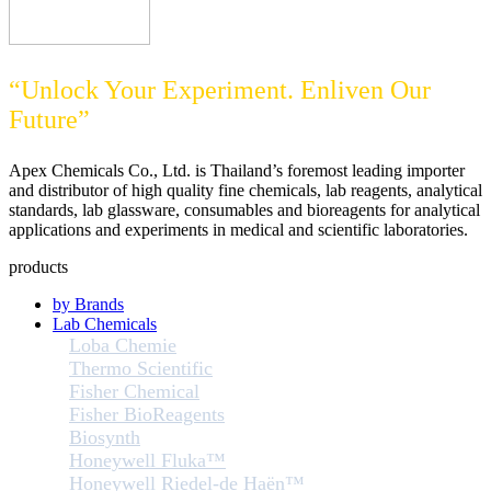
“Unlock Your Experiment. Enliven Our
Future”
Apex Chemicals Co., Ltd. is Thailand’s foremost leading importer
and distributor of high quality fine chemicals, lab reagents, analytical
standards, lab glassware, consumables and bioreagents for analytical
applications and experiments in medical and scientific laboratories.
products
by Brands
Lab Chemicals
Loba Chemie
Thermo Scientific
Fisher Chemical
Fisher BioReagents
Biosynth
Honeywell Fluka™
Honeywell Riedel-de Haën™