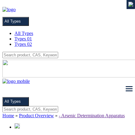
MENU
All Types
All Types
Types 01
Types 02
All Types
Home
»
Product Overview
»
- Arsenic Determination Apparatus