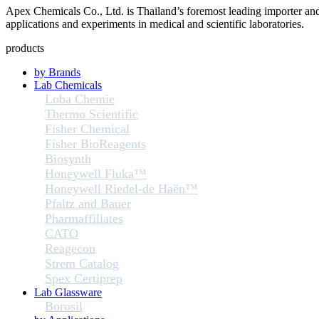
Apex Chemicals Co., Ltd. is Thailand’s foremost leading importer and d
applications and experiments in medical and scientific laboratories.
products
by Brands
Lab Chemicals
Loba Chemie
Thermo Scientific
Fisher Chemical
Fisher BioReagents
Biosynth
Honeywell Fluka™
Honeywell Riedel-de Haën™
Pfaltz and Bauer
Pharmaffiliates
CATO
Reagecon
Strem Catalog
Spex Certiprep
Lab Glassware
Borosil