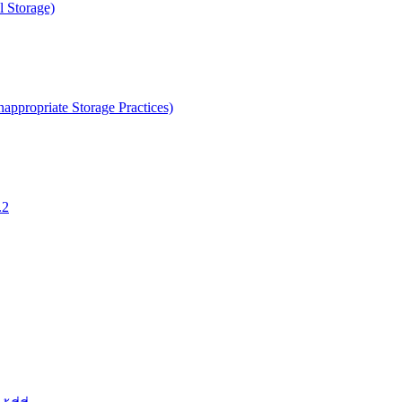
 Storage)
propriate Storage Practices)
.2