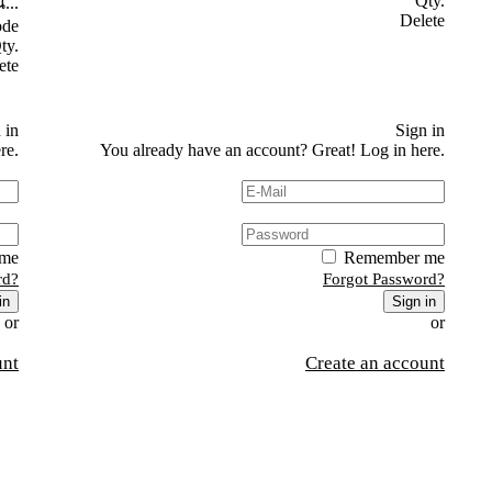
Qty.
...
Delete
ode
ty.
Get quote
ete
te
Sign in
 in
Sign in
re.
You already have an account? Great!
Log in here.
me
Remember me
rd?
Forgot Password?
in
Sign in
or
or
unt
Create an account