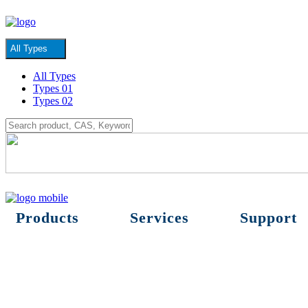
All Types
All Types
Types 01
Types 02
Products
Services
Support