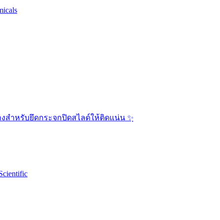
micals
างสำหรับยึดกระจกปิดสไลด์ให้ติดแน่น ✨ฺ
cientific