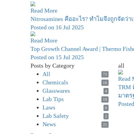
Read More
Nitrosamines คืออะไร? ทำไมจึงถูกจัดว่า
Posted on 16 Jul 2025
Read More
Top Growth Channel Award | Thermo Fishe
Posted on 15 Jul 2025
Posts by Category
all
All
73
Read 
Chemicals
16
TRM ค
Glasswares
4
มาตรฐ
Lab Tips
19
Posted
Laws
0
Lab Safety
2
News
21