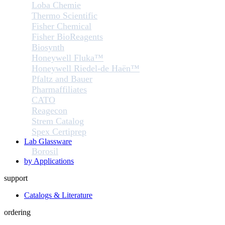
Loba Chemie
Thermo Scientific
Fisher Chemical
Fisher BioReagents
Biosynth
Honeywell Fluka™
Honeywell Riedel-de Haën™
Pfaltz and Bauer
Pharmaffiliates
CATO
Reagecon
Strem Catalog
Spex Certiprep
Lab Glassware
Borosil
by Applications
support
Catalogs & Literature
ordering