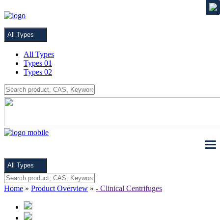
MENU
All Types
All Types
Types 01
Types 02
All Types
Home
»
Product Overview
»
- Clinical Centrifuges