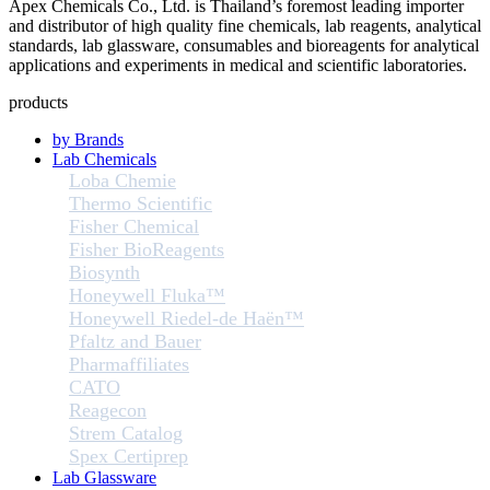
Apex Chemicals Co., Ltd. is Thailand’s foremost leading importer
and distributor of high quality fine chemicals, lab reagents, analytical
standards, lab glassware, consumables and bioreagents for analytical
applications and experiments in medical and scientific laboratories.
products
by Brands
Lab Chemicals
Loba Chemie
Thermo Scientific
Fisher Chemical
Fisher BioReagents
Biosynth
Honeywell Fluka™
Honeywell Riedel-de Haën™
Pfaltz and Bauer
Pharmaffiliates
CATO
Reagecon
Strem Catalog
Spex Certiprep
Lab Glassware