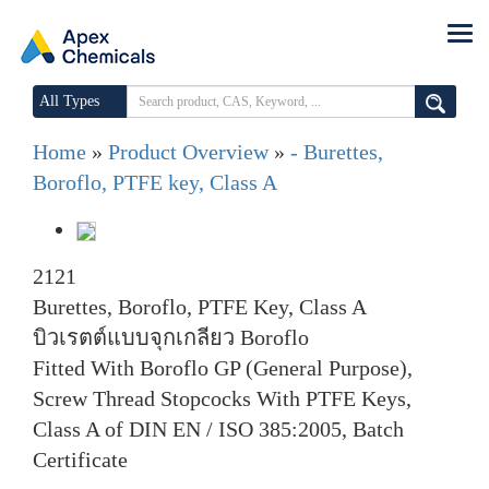
All Types
Home
»
Product Overview
»
- Burettes,
Boroflo, PTFE key, Class A
2121
Burettes, Boroflo, PTFE Key, Class A
บิวเรตต์แบบจุกเกลียว Boroflo
Fitted With Boroflo GP (General Purpose),
Screw Thread Stopcocks With PTFE Keys,
Class A of DIN EN / ISO 385:2005, Batch
Certificate