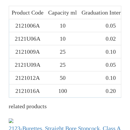
Product Code
Capacity ml
Graduation Interval
2121006A
10
0.05
2121U06A
10
0.02
2121009A
25
0.10
2121U09A
25
0.05
2121012A
50
0.10
2121016A
100
0.20
related products
2123-Burettes, Straight Bore Stopcock, Class A