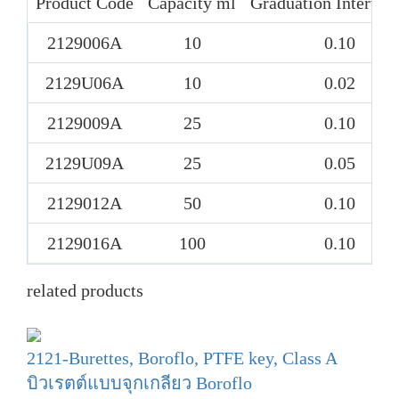
Product Code
Capacity ml
Graduation Interval
2129006A
10
0.10
2129U06A
10
0.02
2129009A
25
0.10
2129U09A
25
0.05
2129012A
50
0.10
2129016A
100
0.10
related products
2121-Burettes, Boroflo, PTFE key, Class A
บิวเรตต์แบบจุกเกลียว Boroflo